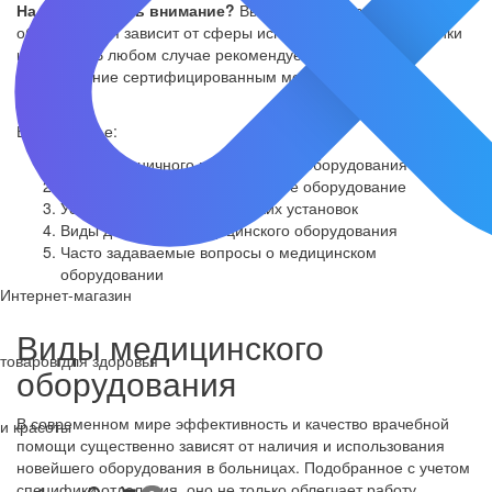
На что обратить внимание?
Выбор медицинского
оборудования зависит от сферы использования: для клиники
или дома. В любом случае рекомендуется отдать
предпочтение сертифицированным моделям на рынке.
В этой статье:
Виды больничного медицинского оборудования
Реабилитационное медицинское оборудование
Устройство стоматологических установок
Виды домашнего медицинского оборудования
Часто задаваемые вопросы о медицинском
оборудовании
Интернет-магазин
Виды медицинского
товаров для здоровья
оборудования
В современном мире эффективность и качество врачебной
и красоты
помощи существенно зависят от наличия и использования
новейшего оборудования в больницах. Подобранное с учетом
специфики отделения, оно не только облегчает работу