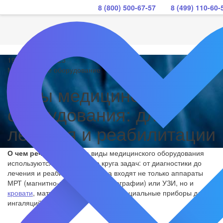
8 (800) 500-67-57
8 (499) 110-60-
19 сентября 2023
Медицинское оборудование
Виды медицинского
оборудования: для
лечения и реабилитации
О чем речь?
Различные виды медицинского оборудования
используются для широкого круга задач: от диагностики до
лечения и реабилитации. Сюда входят не только аппараты
МРТ (магнитно-резонансной томографии) или УЗИ, но и
кровати
, матрасы, небулайзеры (специальные приборы для
ингаляций).