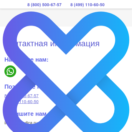
8 (800) 500-67-57
8 (499) 110-60-50
Контактная информация
Напишите нам:
Позвоните нам:
8 (800)
500-67-57
8 (499)
110-60-50
Напишите нам на почту:
info@x-medica.ru