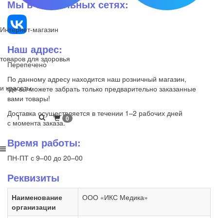
Мы в социальных сетях:
Интернет-магазин
Наш адрес:
товаров для здоровья
Перепечено
По данному адресу находится наш розничный магазин,
и красоты
где вы можете забрать только предварительно заказанные
вами товары!
Доставка осуществляется в течении 1–2 рабочих дней
1
0
с момента заказа.
Время работы:
ПН-ПТ с 9–00 до 20–00
Реквизиты
Наименование
ООО «ИКС Медика»
организации