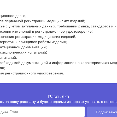
ционное досье;
ля первичной регистрации медицинских изделий;
ье с учетом актуальных данных, требований рынка, стандартов и 
есения изменений в регистрационное удостоверение;
печения регистрации медицинских изделий;
теристик и принципов работы изделия;
уатационной документации;
ксикологических испытаний;
испытаний;
еобходимой документацией и информацией о характеристиках мед
ля;
ия регистрационного удостоверения.
Рассылка
ь на нашу рассылку и будете одними из первых узнавать о новостя
Подписатьс