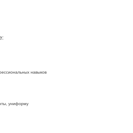
е:
офессиональных навыков
нты, униформу