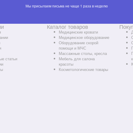
Мы присылаем письма не чаще 1 раза в неделю
ии
Каталог товаров
Поку
я
Медицинские кровати
ании
Медицинское оборудование
ы
Оборудование скорой
и
помощи и МЧС
Массажные столы, кресла
ые статьи
Мебель для салона
ии
красоты
ты
Косметологические товары