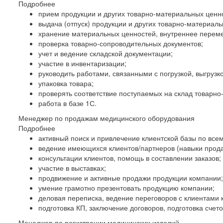
Подробнее
прием продукции и других товарно-материальных ценно
выдача (отпуск) продукции и других товарно-материаль
хранение материальных ценностей, внутреннее перем
проверка товарно-сопроводительных документов;
учет и ведение складской документации;
участие в инвентаризации;
руководить работами, связанными с погрузкой, выгруз
упаковка товара;
проверять соответствие поступаемых на склад товарн
работа в базе 1С.
Менеджер по продажам медицинского оборудования
Подробнее
активный поиск и привлечение клиентской базы по все
ведение имеющихся клиентов/партнеров (навыки прода
консультации клиентов, помощь в составлении заказов;
участие в выставках;
продвижение и активные продажи продукции компании;
умение грамотно презентовать продукцию компании;
деловая переписка, ведение переговоров с клиентами 
подготовка КП, заключение договоров, подготовка счет
Менеджер по регистрации медицинских изделий