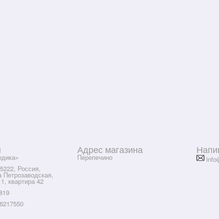
ы
Адрес магазина
Напи
дика»
Перепечино
info
5222, Россия,
а Петрозаводская,
 1, квартира 42
819
6217550