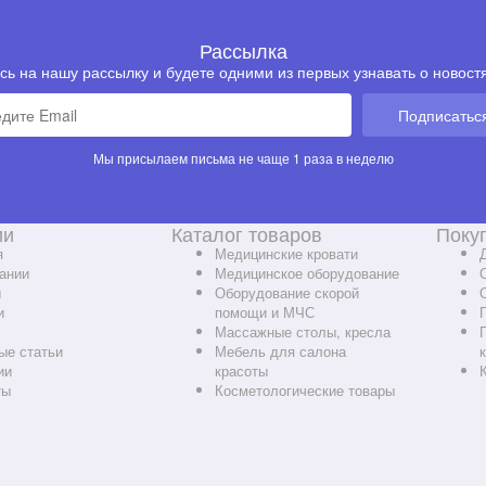
Рассылка
ь на нашу рассылку и будете одними из первых узнавать о новостя
Подписатьс
Мы присылаем письма не чаще 1 раза в неделю
ии
Каталог товаров
Поку
я
Медицинские кровати
ании
Медицинское оборудование
ы
Оборудование скорой
и
помощи и МЧС
Массажные столы, кресла
ые статьи
Мебель для салона
ии
красоты
ты
Косметологические товары