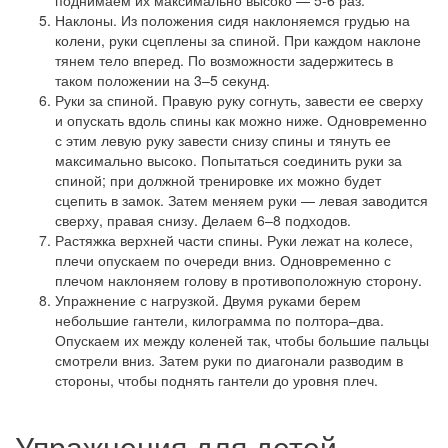
поднимаем их максимально высоко — 5-6 раз.
Наклоны. Из положения сидя наклоняемся грудью на
колени, руки сцеплены за спиной. При каждом наклоне
тянем тело вперед. По возможности задержитесь в
таком положении на 3–5 секунд.
Руки за спиной. Правую руку согнуть, завести ее сверху
и опускать вдоль спины как можно ниже. Одновременно
с этим левую руку завести снизу спины и тянуть ее
максимально высоко. Попытаться соединить руки за
спиной; при должной тренировке их можно будет
сцепить в замок. Затем меняем руки — левая заводится
сверху, правая снизу. Делаем 6–8 подходов.
Растяжка верхней части спины. Руки лежат на колесе,
плечи опускаем по очереди вниз. Одновременно с
плечом наклоняем голову в противоположную сторону.
Упражнение с нагрузкой. Двумя руками берем
небольшие гантели, килограмма по полтора–два.
Опускаем их между коленей так, чтобы большие пальцы
смотрели вниз. Затем руки по диагонали разводим в
стороны, чтобы поднять гантели до уровня плеч.
Упражнения для детей-