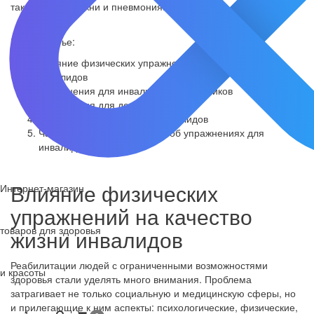
таких как пролежни и пневмония.
В этой статье:
Влияние физических упражнений на качество жизни
инвалидов
Упражнения для инвалидов-колясочников
Упражнения для детей инвалидов
Упражнения для лежачих инвалидов
Часто задаваемые вопросы об упражнениях для
инвалидов
Влияние физических
Интернет-магазин
упражнений на качество
товаров для здоровья
жизни инвалидов
Реабилитации людей с ограниченными возможностями
и красоты
здоровья стали уделять много внимания. Проблема
затрагивает не только социальную и медицинскую сферы, но
и прилегающие к ним аспекты: психологические, физические,