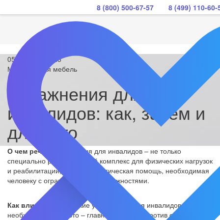
8 (800) 500-67-57
8 (499) 110-60-
05 декабря 2023
Медицинская мебель
Упражнения для
инвалидов: как, зачем и
для чего
О чем речь?
Упражнения для инвалидов – не только
специально разработанный комплекс для физических нагрузок
и реабилитации, но и психологическая помощь, необходимая
человеку с ограниченными возможностями.
Как влияет?
Физические упражнения для инвалидов
необходимы, ведь это – главное средство против осложнений,