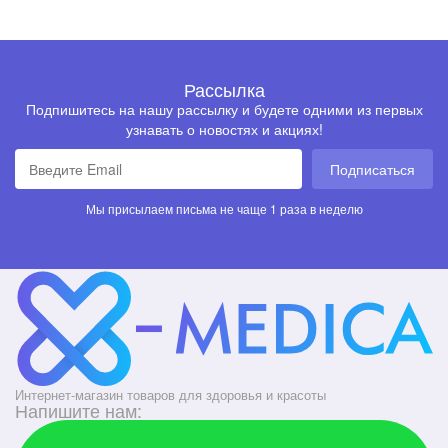
Рассылка
Подпишитесь на нашу рассылку и будете одними из первых
узнавать о новостях и акциях!
Подписаться
Мы присылаем письма не чаще 1 раза в неделю
Интернет-магазин товаров для здоровья и красоты
Напишите нам: