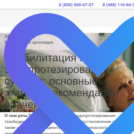
8 (800) 500-67-57
8 (499) 110-60-
24 января 2024
Медицинская ортопедия
Реабилитация после
эндопротезирования
сустава: основные
этапы и рекомендации
врачей
О чем речь?
Реабилитация после эндопротезирования
тазобедренного сустава нацелена на восстановление сил, а
также на обучение пациента правилам безопасного
передвижения и укрепления мышц. Чтобы не нанести вред