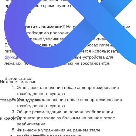
организму, первое время нужно передвигаться на ходунках
или костылях.
На что обратить внимание?
На раннем этапе реабилитации
пациенту необходимо проводить больше времени лежа на
спине, постепенно увеличивая физическую активность.
Близким стоит проявить поддержку в вопросах гигиены,
питания и досуга больного. Рекомендуется использовать
функциональные кровати
и туалетные устройства для
лежачих, пока пациент полностью не восстановится.
В этой статье:
Интернет-магазин
Этапы восстановления после эндопротезирования
тазобедренного сустава
Методы восстановления после эндопротезирования
товаров для здоровья
тазобедренного сустава
Общие рекомендации на период реабилитации
Организация ухода за больным на раннем этапе
и красоты
реабилитации
Физические упражнения на раннем этапе
восстановления после операции