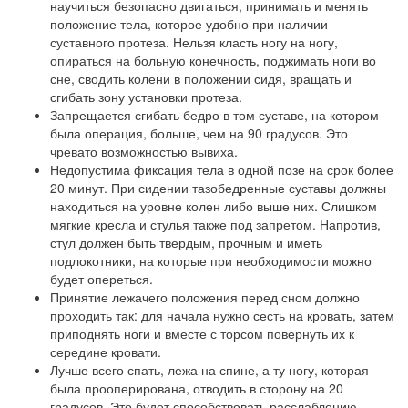
научиться безопасно двигаться, принимать и менять
положение тела, которое удобно при наличии
суставного протеза. Нельзя класть ногу на ногу,
опираться на больную конечность, поджимать ноги во
сне, сводить колени в положении сидя, вращать и
сгибать зону установки протеза.
Запрещается сгибать бедро в том суставе, на котором
была операция, больше, чем на 90 градусов. Это
чревато возможностью вывиха.
Недопустима фиксация тела в одной позе на срок более
20 минут. При сидении тазобедренные суставы должны
находиться на уровне колен либо выше них. Слишком
мягкие кресла и стулья также под запретом. Напротив,
стул должен быть твердым, прочным и иметь
подлокотники, на которые при необходимости можно
будет опереться.
Принятие лежачего положения перед сном должно
проходить так: для начала нужно сесть на кровать, затем
приподнять ноги и вместе с торсом повернуть их к
середине кровати.
Лучше всего спать, лежа на спине, а ту ногу, которая
была прооперирована, отводить в сторону на 20
градусов. Это будет способствовать расслаблению