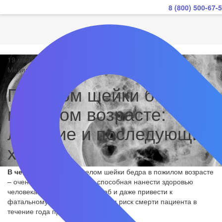
8 (800) 500-67-
19 марта 2024
Медицинская ортопедия
Перелом шейки бедра в
пожилом возрасте:
лечение и последующий
ход
В чем опасность?
Перелом шейки бедра в пожилом возрасте
– очень серьезная травма, способная нанести здоровью
человека непоправимый ущерб и даже привести к
фатальному исходу. Без лечения риск смерти пациента в
течение года превышает 70 %.