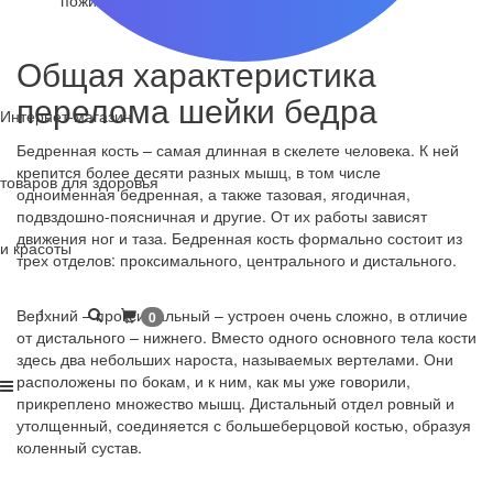
пожилом возрасте
Общая характеристика
перелома шейки бедра
Интернет-магазин
Бедренная кость – самая длинная в скелете человека. К ней
крепится более десяти разных мышц, в том числе
товаров для здоровья
одноименная бедренная, а также тазовая, ягодичная,
подвздошно-поясничная и другие. От их работы зависят
движения ног и таза. Бедренная кость формально состоит из
и красоты
трех отделов: проксимального, центрального и дистального.
1
Верхний – проксимальный – устроен очень сложно, в отличие
0
от дистального – нижнего. Вместо одного основного тела кости
здесь два небольших нароста, называемых вертелами. Они
расположены по бокам, и к ним, как мы уже говорили,
прикреплено множество мышц. Дистальный отдел ровный и
утолщенный, соединяется с большеберцовой костью, образуя
коленный сустав.