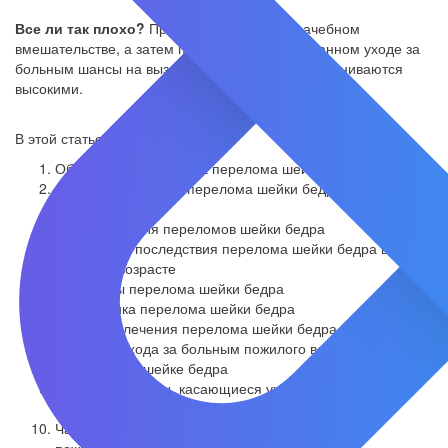
Все ли так плохо?
При своевременном врачебном
вмешательстве, а затем правильно организованном уходе за
больным шансы на выздоровление человека оцениваются
высокими.
В этой статье:
Общая характеристика перелома шейки бедра
Основные причины перелома шейки бедра в пожилом
возрасте
Классификация переломов шейки бедра
Возможные последствия перелома шейки бедра в
пожилом возрасте
Симптомы перелома шейки бедра
Диагностика перелома шейки бедра
Методики лечения перелома шейки бедра
Средства ухода за больным пожилого возраста после
операции на шейке бедра
Важные моменты, касающиеся ухода за лежачими
больными
Часто задаваемые вопросы о переломе бедра в