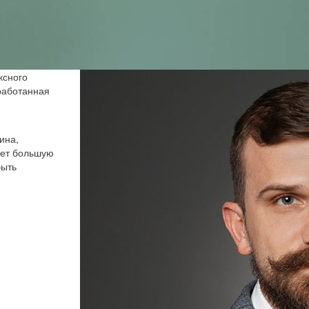
ксного
работанная
ина,
ает большую
быть