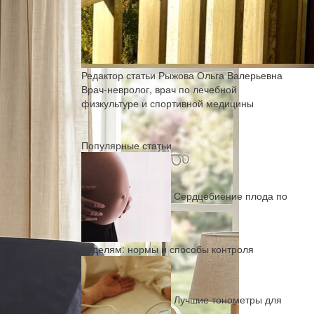
Редактор статьи
Рыжова Ольга Валерьевна
Врач-невролог, врач по лечебной
физкультуре и спортивной медицины
Популярные статьи
Сердцебиение плода по
неделям: нормы и способы контроля
Лучшие тонометры для