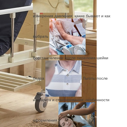
измерения давления: какие бывают и как
выбрать
Восстановление после перелома шейки
бедра
Льготы после
инфаркта и стентирования: особенности
оформления