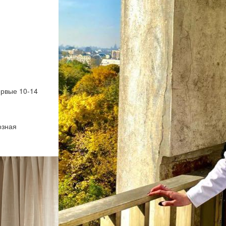
ервые 10-14
озная