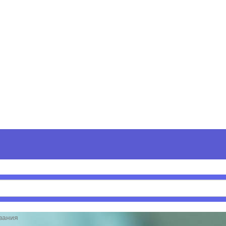
вания