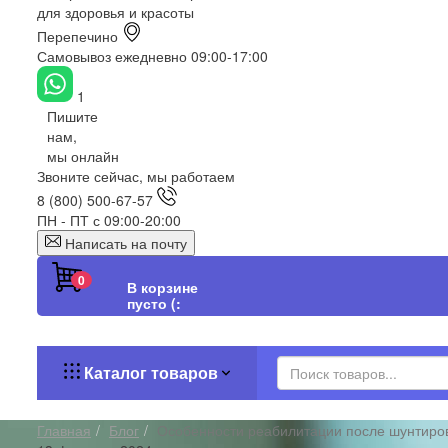
для здоровья и красоты
Перепечино
Самовывоз ежедневно 09:00-17:00
1
Пишите
нам,
мы онлайн
Звоните сейчас, мы работаем
8 (800) 500-67-57
ПН - ПТ с 09:00-20:00
Написать на почту
0
В корзине
пусто (:
Каталог товаров
Главная
Блог
Особенности реабилитации после шунтиро