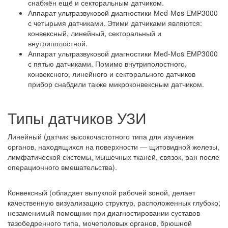
снабжён ещё и секторальным датчиком.
Аппарат ультразвуковой диагностики Меd-Моs ЕМР3000
с четырьмя датчиками. Этими датчиками являются:
конвексный, линейный, секторальный и
внутриполостной.
Аппарат ультразвуковой диагностики Меd-Моs ЕМР3000
с пятью датчиками. Помимо внутриполостного,
конвексного, линейного и секторального датчиков
прибор снабдили также микроконвексным датчиком.
Типы датчиков УЗИ
Линейный (датчик высокочастотного типа для изучения
органов, находящихся на поверхности — щитовидной железы,
лимфатической системы, мышечных тканей, связок, ран после
операционного вмешательства).
Конвексный (обладает выпуклой рабочей зоной, делает
качественную визуализацию структур, расположенных глубоко;
незаменимый помощник при диагностировании суставов
тазобедренного типа, мочеполовых органов, брюшной