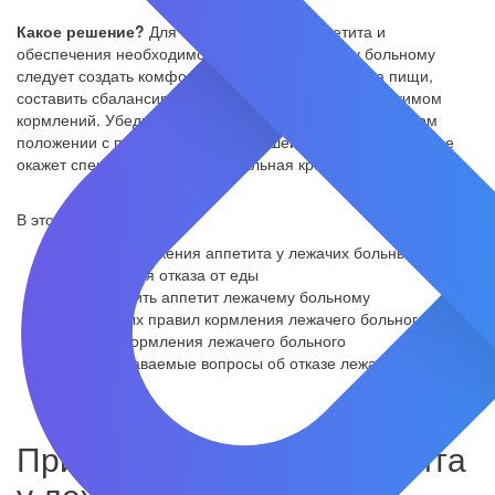
Какое решение?
Для стимулирования аппетита и
обеспечения необходимого питания лежачему больному
следует создать комфортные условия для приема пищи,
составить сбалансированное меню и следить за режимом
кормлений. Убедитесь, что больной находится в удобном
положении с поддержкой спины и шеи. Большое подспорье
окажет специальная функциональная кровать.
В этой статье:
Причины снижения аппетита у лежачих больных
Последствия отказа от еды
Как повысить аппетит лежачему больному
5 основных правил кормления лежачего больного
Техника кормления лежачего больного
Часто задаваемые вопросы об отказе лежачего больного
от еды
Причины снижения аппетита
у лежачих больных