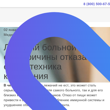
8 (800) 500-67-
02 января 2024
Медицинская мебель
Лежачий больной не
ест: причины отказа от
еды и техника
кормления
В чем проблема?
Если лежачий не ест, это может стать
серьезной проблемой как для самого больного, так и для его
близких и медицинских работников. Отказ от пищи может
привести к обезвоживанию, ослаблению иммунной системы и
ухудшению общего состояния пациента.