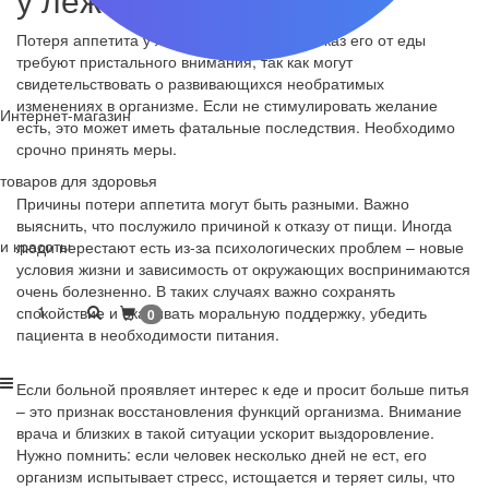
Потеря аппетита у лежачего больного и отказ его от еды
требуют пристального внимания, так как могут
свидетельствовать о развивающихся необратимых
изменениях в организме. Если не стимулировать желание
Интернет-магазин
есть, это может иметь фатальные последствия. Необходимо
срочно принять меры.
товаров для здоровья
Причины потери аппетита могут быть разными. Важно
выяснить, что послужило причиной к отказу от пищи. Иногда
и красоты
люди перестают есть из-за психологических проблем – новые
условия жизни и зависимость от окружающих воспринимаются
очень болезненно. В таких случаях важно сохранять
1
спокойствие и оказывать моральную поддержку, убедить
0
пациента в необходимости питания.
Если больной проявляет интерес к еде и просит больше питья
– это признак восстановления функций организма. Внимание
врача и близких в такой ситуации ускорит выздоровление.
Нужно помнить: если человек несколько дней не ест, его
организм испытывает стресс, истощается и теряет силы, что