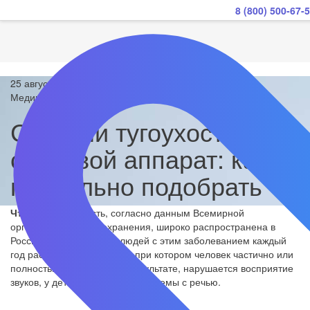
8 (800) 500-67-
25 августа 2023
Медицинское оборудование
Степени тугоухости и
слуховой аппарат: как
правильно подобрать
Что это?
Тугоухость, согласно данным Всемирной
организации здравоохранения, широко распространена в
России и мире, и число людей с этим заболеванием каждый
год растет. Это состояние, при котором человек частично или
полностью теряет слух, в результате, нарушается восприятие
звуков, у детей могут быть проблемы с речью.