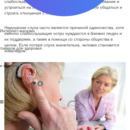
слабослышащему человеку трудно получать образование и
устроиться на хорошую работу, не менее тяжело общаться и
строить отношения с людьми.
Нарушение слуха часто является причиной одиночества, хотя
Интернет-магазин
именно слабослышащие остро нуждаются в близких людях и
их поддержке, а также в помощи со стороны общества в
целом. Если потеря слуха значительна, человек становится
товаров для здоровья
инвалидом.
и красоты
1
0