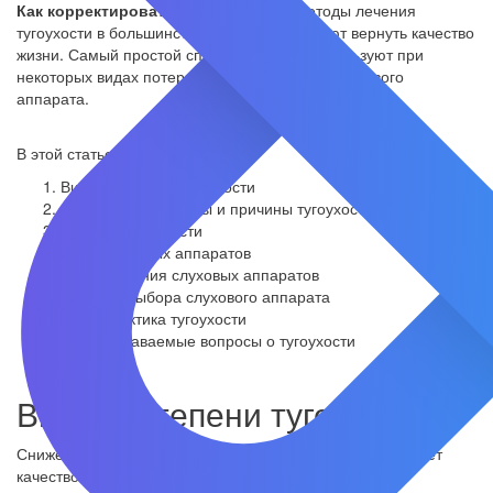
Как корректировать?
Современные методы лечения
тугоухости в большинстве случаев позволяют вернуть качество
жизни. Самый простой способ, который используют при
некоторых видах потери слуха – установка слухового
аппарата.
В этой статье:
Виды и степени тугоухости
Основные симптомы и причины тугоухости
Лечение тугоухости
Виды слуховых аппаратов
Типы ношения слуховых аппаратов
Правила выбора слухового аппарата
Профилактика тугоухости
Часто задаваемые вопросы о тугоухости
Виды и степени тугоухости
Снижение слуха создает массу проблем, сильно ухудшает
качество жизни во всех её аспектах. Глухому или