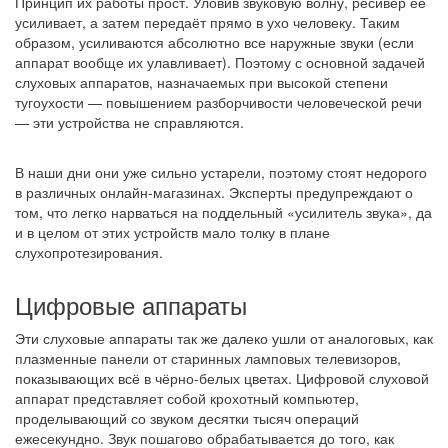
Принцип их работы прост. Уловив звуковую волну, ресивер её
усиливает, а затем передаёт прямо в ухо человеку. Таким
образом, усиливаются абсолютно все наружные звуки (если
аппарат вообще их улавливает). Поэтому с основной задачей
слуховых аппаратов, назначаемых при высокой степени
тугоухости — повышением разборчивости человеческой речи
— эти устройства не справляются.
В наши дни они уже сильно устарели, поэтому стоят недорого
в различных онлайн-магазинах. Эксперты предупреждают о
том, что легко нарваться на поддельный «усилитель звука», да
и в целом от этих устройств мало толку в плане
слухопротезирования.
Цифровые аппараты
Эти слуховые аппараты так же далеко ушли от аналоговых, как
плазменные панели от старинных ламповых телевизоров,
показывающих всё в чёрно-белых цветах. Цифровой слуховой
аппарат представляет собой крохотный компьютер,
проделывающий со звуком десятки тысяч операций
ежесекундно. Звук пошагово обрабатывается до того, как