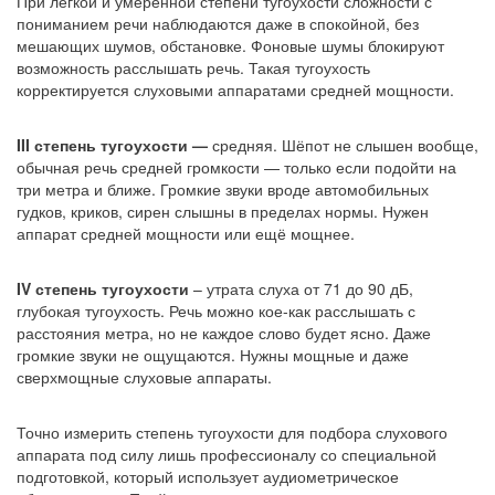
При лёгкой и умеренной степени тугоухости сложности с
пониманием речи наблюдаются даже в спокойной, без
мешающих шумов, обстановке. Фоновые шумы блокируют
возможность расслышать речь. Такая тугоухость
корректируется слуховыми аппаратами средней мощности.
III степень тугоухости —
средняя. Шёпот не слышен вообще,
обычная речь средней громкости — только если подойти на
три метра и ближе. Громкие звуки вроде автомобильных
гудков, криков, сирен слышны в пределах нормы. Нужен
аппарат средней мощности или ещё мощнее.
IV степень тугоухости
– утрата слуха от 71 до 90 дБ,
глубокая тугоухость. Речь можно кое-как расслышать с
расстояния метра, но не каждое слово будет ясно. Даже
громкие звуки не ощущаются. Нужны мощные и даже
сверхмощные слуховые аппараты.
Точно измерить степень тугоухости для подбора слухового
аппарата под силу лишь профессионалу со специальной
подготовкой, который использует аудиометрическое