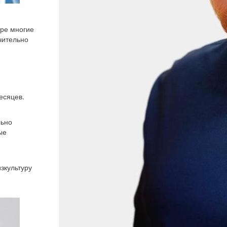
уре многие
чительно
есяцев.
льно
ые
зкультуру