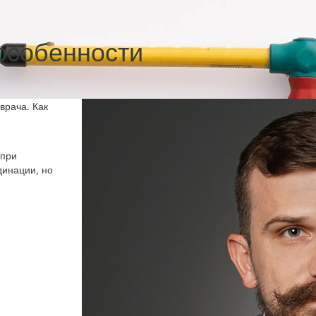
особенности
врача. Как
 при
динации, но