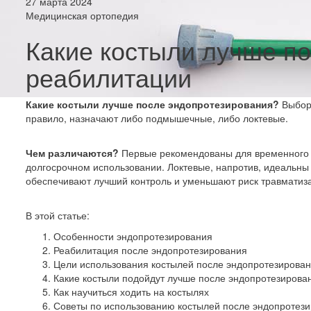
27 марта 2024
Медицинская ортопедия
Какие костыли лучше по
реабилитации
Какие костыли лучше после эндопротезирования?
Выбор
правило, назначают либо подмышечные, либо локтевые.
Чем различаются?
Первые рекомендованы для временного 
долгосрочном использовании. Локтевые, напротив, идеальны
обеспечивают лучший контроль и уменьшают риск травматиз
В этой статье:
Особенности эндопротезирования
Реабилитация после эндопротезирования
Цели использования костылей после эндопротезирова
Какие костыли подойдут лучше после эндопротезирова
Как научиться ходить на костылях
Советы по использованию костылей после эндопротез