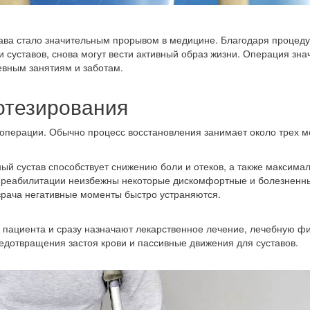
тава стало значительным прорывом в медицине. Благодаря процед
и суставов, снова могут вести активный образ жизни. Операция зна
невным занятиям и заботам.
отезирования
операции. Обычно процесс восстановления занимает около трех м
й сустав способствует снижению боли и отеков, а также максима
д реабилитации неизбежны некоторые дискомфортные и болезненн
рача негативные моменты быстро устраняются.
 пациента и сразу назначают лекарственное лечение, лечебную фи
едотвращения застоя крови и пассивные движения для суставов.