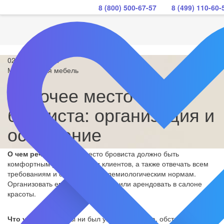
8 (800) 500-67-57
8 (499) 110-60-
02 апреля 2024
Медицинская мебель
Рабочее место
бровиста: организация и
оснащение
О чем речь?
Рабочее место бровиста должно быть
комфортным для мастера и клиентов, а также отвечать всем
требованиям и санитарно-эпидемиологическим нормам.
Организовать его можно на дому или арендовать в салоне
красоты.
Что учесть?
Где бы ни был уголок бровиста, обставить его