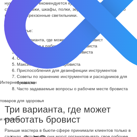
нужно стильно. Рекомендуется купить красивые и удобные
стулья, стеллажи, шкафы, полки, зеркало, а также грамотно
подобрать трехзонные светильники.
В этой статье:
Три варианта, где может работать бровист
Требования к рабочему месту бровиста
Оснащение рабочего места бровиста
Стартовый набор бровиста
Максимальный набор бровиста
Приспособления для дезинфекции инструментов
Советы по хранению инструментов и расходников для
Интернет-магазин
бровиста
Часто задаваемые вопросы о рабочем месте бровиста
товаров для здоровья
Три варианта, где может
работать бровист
и красоты
Раньше мастера в бьюти-сфере принимали клиентов только в
салонах, сегодня же они могут организовывать свое рабочее