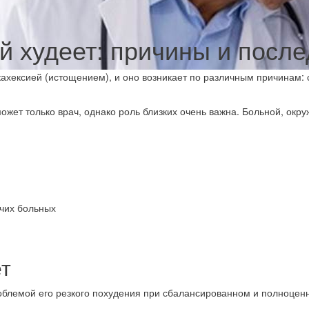
 худеет: причины и после
ахексией (истощением), и оно возникает по различным причинам:
ожет только врач, однако роль близких очень важна. Больной, окр
чих больных
т
облемой его резкого похудения при сбалансированном и полноценн