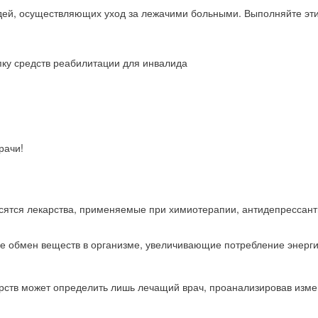
ей, осуществляющих уход за лежачими больными. Выполняйте эти п
пку средств реабилитации для инвалида
рачи!
ятся лекарства, применяемые при химиотерапии, антидепрессанты, 
е обмен веществ в организме, увеличивающие потребление энерги
рств может определить лишь лечащий врач, проанализировав измене