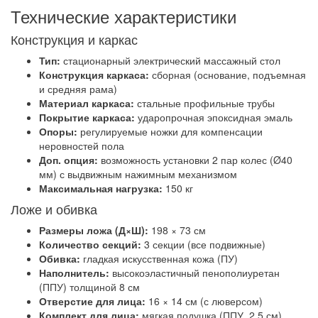
Технические характеристики
Конструкция и каркас
Тип:
стационарный электрический массажный стол
Конструкция каркаса:
сборная (основание, подъемная
и средняя рама)
Материал каркаса:
стальные профильные трубы
Покрытие каркаса:
ударопрочная эпоксидная эмаль
Опоры:
регулируемые ножки для компенсации
неровностей пола
Доп. опция:
возможность установки 2 пар колес (Ø40
мм) с выдвижным нажимным механизмом
Максимальная нагрузка:
150 кг
Ложе и обивка
Размеры ложа (Д×Ш):
198 × 73 см
Количество секций:
3 секции (все подвижные)
Обивка:
гладкая искусственная кожа (ПУ)
Наполнитель:
высокоэластичный пенополиуретан
(ППУ) толщиной 8 см
Отверстие для лица:
16 × 14 см (с люверсом)
Комплект для лица:
мягкая подушка (ППУ, 2.5 см),