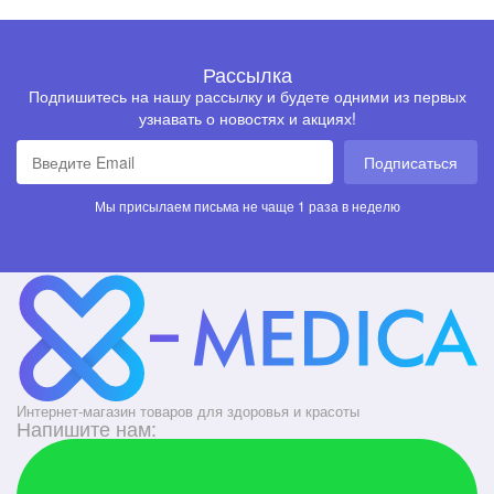
Рассылка
Подпишитесь на нашу рассылку и будете одними из первых
узнавать о новостях и акциях!
Подписаться
Мы присылаем письма не чаще 1 раза в неделю
Интернет-магазин товаров для здоровья и красоты
Напишите нам: