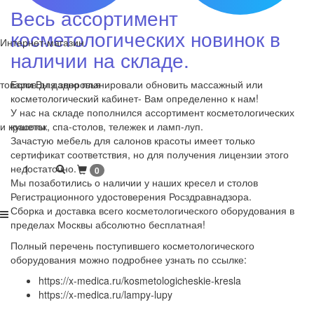
Весь ассортимент
косметологических новинок в
Интернет-магазин
наличии на складе.
товаров для здоровья
Если Вы давно планировали обновить массажный или
косметологический кабинет- Вам определенно к нам!
У нас на складе пополнился ассортимент косметологических
и красоты
кушеток, спа-столов, тележек и ламп-луп.
Зачастую мебель для салонов красоты имеет только
сертификат соответствия, но для получения лицензии этого
1
недостаточно.
0
Мы позаботились о наличии у наших кресел и столов
Регистрационного удостоверения Росздравнадзора.
Сборка и доставка всего косметологического оборудования в
пределах Москвы абсолютно бесплатная!
Полный перечень поступившего косметологического
оборудования можно подробнее узнать по ссылке:
https://x-medica.ru/kosmetologicheskie-kresla
https://x-medica.ru/lampy-lupy