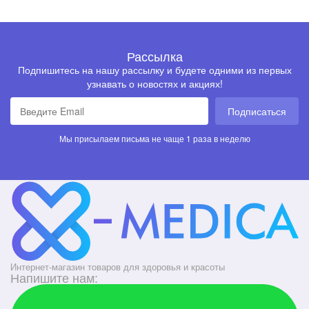
Рассылка
Подпишитесь на нашу рассылку и будете одними из первых
узнавать о новостях и акциях!
Подписаться
Мы присылаем письма не чаще 1 раза в неделю
Интернет-магазин товаров для здоровья и красоты
Напишите нам: