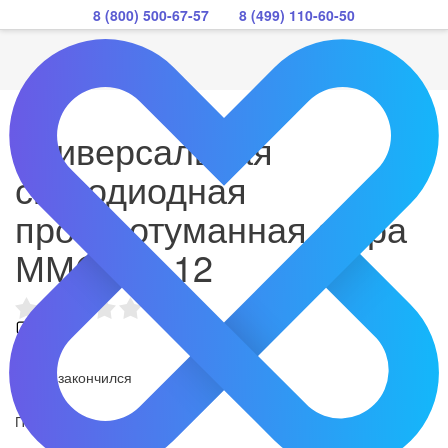
8 (800) 500-67-57
8 (499) 110-60-50
Универсальная
светодиодная
противотуманная фара
ММC.WL-12
Товар закончился
Поделиться