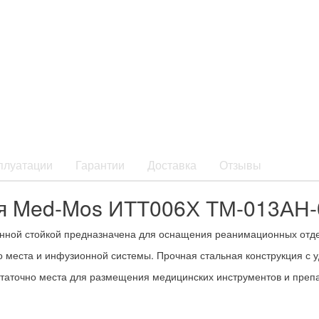
плуатации
Гарантии
Доставка
Отзывы
я Med-Mos ИТТ006Х ТМ-013АН-
ной стойкой предназначена для оснащения реанимационных отделе
го места и инфузионной системы. Прочная стальная конструкция 
точно места для размещения медицинских инструментов и препарат