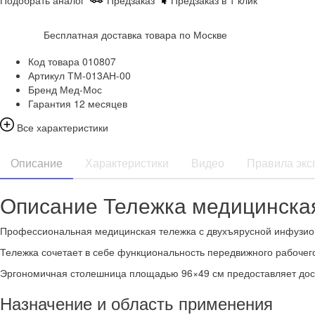
Подобрать аналог
Предзаказ
Предзаказ в 1 клик
Бесплатная доставка товара по Москве
Код товара
010807
Артикул
ТМ-013АН-00
Бренд
Мед-Мос
Гарантия
12 месяцев
Все характеристики
Описание
Характеристики
Видео
Правила экс
Описание Тележка медицинска
Профессиональная медицинская тележка с двухъярусной инфузион
Тележка сочетает в себе функциональность передвижного рабоче
Эргономичная столешница площадью 96×49 см предоставляет доста
Назначение и область применения