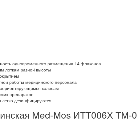
ность одновременного размещения 14 флаконов
ым лоткам разной высоты
покрытием
ной работы медицинского персонала
моориентирующимся колесам
ских препаратов
и легко дезинфицируются
цинская Med-Mos ИТТ006Х ТМ-