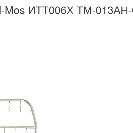
d-Mos ИТТ006Х ТМ-013АН-