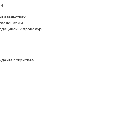
ии
ешательствах
отделениями
едицинских процедур
сидным покрытием