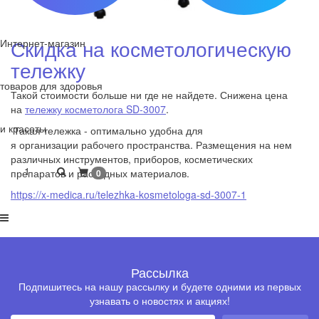
Скидка на косметологическую
Интернет-магазин
тележку
товаров для здоровья
Такой стоимости больше ни где не найдете. Снижена цена
на
тележку косметолога SD-3007
.
и красоты
Такая тележка - оптимально удобна для
я организации рабочего пространства. Размещения на нем
различных инструментов, приборов, косметических
1
препаратов и расходных материалов.
0
https://x-medica.ru/telezhka-kosmetologa-sd-3007-1
Рассылка
Подпишитесь на нашу рассылку и будете одними из первых
узнавать о новостях и акциях!