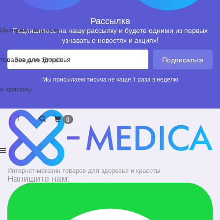
Рассылка
Интернет-магазин
Подпишитесь на нашу рассылку и будете одними из первых
узнавать о новостях и акциях!
товаров для здоровья
Подписаться
Мы присылаем письма не чаще 1 раза в неделю
и красоты
1
0
Интернет-магазин товаров для здоровья и красоты
Напишите нам: