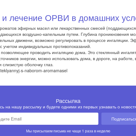
 и лечение ОРВИ в домашних усл
ароматов эфирных масел или лекарственных смесей (поддающихся 
ающихся воздушно-капельным путем. Глубина проникновения моле
ельных движени, возможно регулировать в процессе ингаляции. Э
 с учетом индивидуальных противопоказаний.
о позволяющее проводить ингаляцию дома. Это
стеклянный ингаля
точников энергии, можно использовать дома, в дороге, на работе,
 слизистую оболочку глаз.
r-steklyannyj-s-naborom-aromamasel
Рассылка
ь на нашу рассылку и будете одними из первых узнавать о новостя
Подписатьс
Мы присылаем письма не чаще 1 раза в неделю