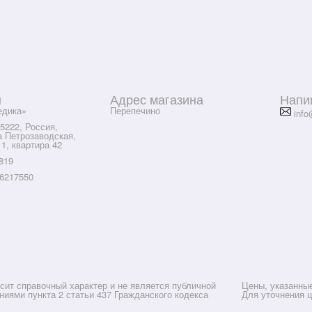
ы
Адрес магазина
Напи
дика»
Перепечино
info
5222, Россия,
а Петрозаводская,
 1, квартира 42
819
6217550
сит справочный характер и не является публичной
Цены, указанны
иями пункта 2 статьи 437 Гражданского кодекса
Для уточнения 