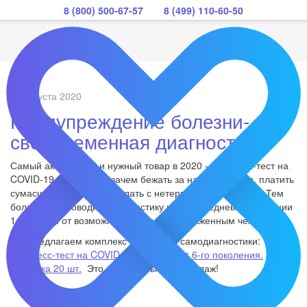
8 (800) 500-67-57
8 (499) 110-60-50
26 августа 2020
Предупреждение болезни-
своевременная диагностика.
Самый актуальный и нужный товар в 2020 - Экспресс-тест на
COVID-19 . Больше незачем бежать за направлением, платить
сумасшедшие деньги и ждать с нетерпением результат. Тем
более, что проводить диагностику нужно ежедневно в течении
14-ти дней от возможного контакта с зараженным человеком.
Мы предлагаем комплекс тестов для самодиагностики:
Экспресс-тест на COVID-19 Testsealabs 6-го поколения.
Упаковка 20 шт.
Это абсолютный хит продаж!