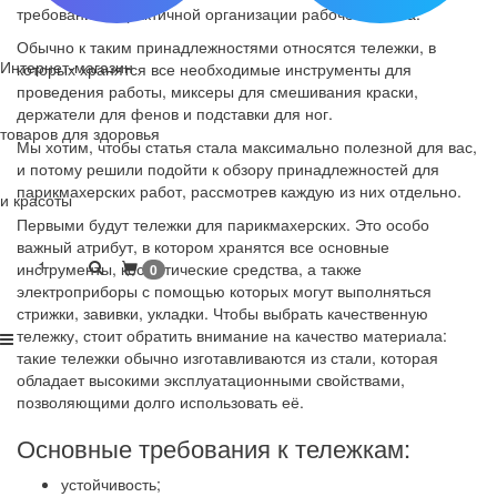
требования к практичной организации рабочего места.
Обычно к таким принадлежностями относятся тележки, в
Интернет-магазин
которых хранятся все необходимые инструменты для
проведения работы, миксеры для смешивания краски,
держатели для фенов и подставки для ног.
товаров для здоровья
Мы хотим, чтобы статья стала максимально полезной для вас,
и потому решили подойти к обзору принадлежностей для
парикмахерских работ, рассмотрев каждую из них отдельно.
и красоты
Первыми будут тележки для парикмахерских. Это особо
важный атрибут, в котором хранятся все основные
1
инструменты, косметические средства, а также
0
электроприборы с помощью которых могут выполняться
стрижки, завивки, укладки. Чтобы выбрать качественную
тележку, стоит обратить внимание на качество материала:
такие тележки обычно изготавливаются из стали, которая
обладает высокими эксплуатационными свойствами,
позволяющими долго использовать её.
Основные требования к тележкам:
устойчивость;