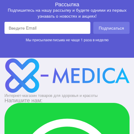
Рассылка
Подпишитесь на нашу рассылку и будете одними из первых
узнавать о новостях и акциях!
Подписаться
Мы присылаем письма не чаще 1 раза в неделю
Интернет-магазин товаров для здоровья и красоты
Напишите нам: