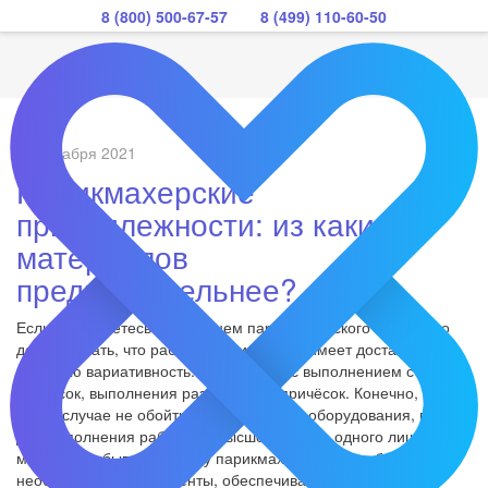
8 (800) 500-67-57
8 (499) 110-60-50
06 декабря 2021
Парикмахерские
принадлежности: из каких
материалов
предпочтительнее?
Если вы являетесь владельцем парикмахерского салона, то
должны знать, что работа специалистов имеет достаточно
большую вариативность: она связана с выполнением стрижек,
покрасок, выполнения разного вида причёсок. Конечно, в
таком случае не обойтись без хорошего оборудования, ведь
для выполнения работы на высшем уровне одного лишь
мастерства бывает мало; у парикмахера должны быть все
необходимые инструменты, обеспечивающие основные