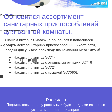
Обновился ассортимент
Интернет-магазин
санитарных приспособлений
для ванной комнаты.
товаров для здоровья
В нашем интернет-магазине обновился и пополнился
ассортимент санитарных приспособлений. В частности,
и красоты
насадки для унитаза производства компании Мега-Оптим!
Насадка на унитаз SC714
1
0
Насадка на унитаз с откидными ручками SC718
Насадка на унитаз SC721
Насадка на унитаз с крышкой SC7060D
Рассылка
Подпишитесь на нашу рассылку и будете одними из первых
узнавать о новостях и акциях!