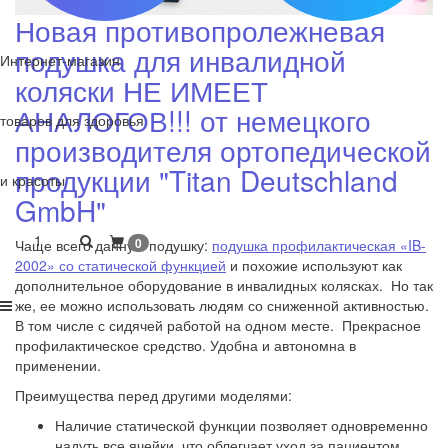
Новая противопролежневая
подушка для инвалидной
Интернет-магазин
коляски НЕ ИМЕЕТ
АНАЛОГОВ!!! от немецкого
товаров для здоровья
производителя ортопедической
продукции "Titan Deutschland
и красоты
GmbH"
1
0
Чаще всего данную подушку:
подушка профилактическая «IB-
2002» со статической функцией
и похожие используют как
дополнительное оборудование в инвалидных колясках. Но так
же, ее можно использовать людям со сниженной активностью.
В том числе с сидячей работой на одном месте. Прекрасное
профилактическое средство. Удобна и автономна в
применении.
Преимущества перед другими моделями:
Наличие статической функции позволяет одновременно
надуть все ячейки, что облегчает уход за пациентом