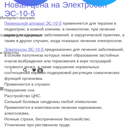
Новая цена на Электросон
ЭС-10-5
Интернет-магазин
Переносной аппарат ЭС-10-5
применяется для терапии в
педиатрии, в кожной клинике, в гинекологии, при лечении
нервно-психических заболеваний, в хирургической практике, а
товаров для здоровья
также в других случаях, когда показано лечение электросном.
Электросон ЭС-10-5
предназначен для лечения заболеваний,
и красоты
в основе патогенеза которых лежит образование застойных
очагов возбуждения или торможения в коре полушарий
головного мозга, а также нарушение нормальных
1
0
соотношений корково-подкорковой регуляции соматических
функций организма.
Применяется в случаях:
Нарушение сна.
Расстройство ЦНС.
Сильный болевые синдромы любой этимологии.
Применяется в комплексном лечении наркомании,
алкоголизма.
Ночные страхи, беспричинное беспокойство.
Утомление при умственном труде.