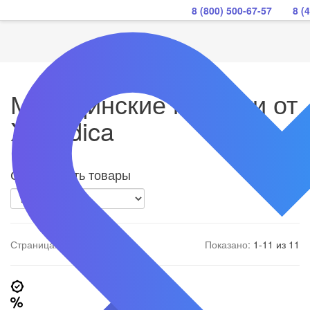
8 (800) 500-67-57
8 (
Медицинские носилки от
X-Medica
Сортировать товары
Страница:
1 из 1
Показано:
1-11 из 11