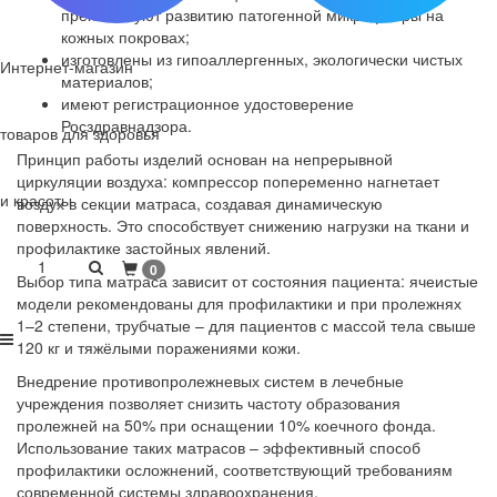
препятствуют развитию патогенной микрофлоры на
кожных покровах;
изготовлены из гипоаллергенных, экологически чистых
Интернет-магазин
материалов;
имеют регистрационное удостоверение
Росздравнадзора.
товаров для здоровья
Принцип работы изделий основан на непрерывной
циркуляции воздуха: компрессор попеременно нагнетает
и красоты
воздух в секции матраса, создавая динамическую
поверхность. Это способствует снижению нагрузки на ткани и
профилактике застойных явлений.
1
0
Выбор типа матраса зависит от состояния пациента: ячеистые
модели рекомендованы для профилактики и при пролежнях
1–2 степени, трубчатые – для пациентов с массой тела свыше
120 кг и тяжёлыми поражениями кожи.
Внедрение противопролежневых систем в лечебные
учреждения позволяет снизить частоту образования
пролежней на 50% при оснащении 10% коечного фонда.
Использование таких матрасов – эффективный способ
профилактики осложнений, соответствующий требованиям
современной системы здравоохранения.