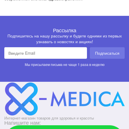
Рассылка
Подпишитесь на нашу рассылку и будете одними из первых
узнавать о новостях и акциях!
Подписаться
Мы присылаем письма не чаще 1 раза в неделю
Интернет-магазин товаров для здоровья и красоты
Напишите нам: