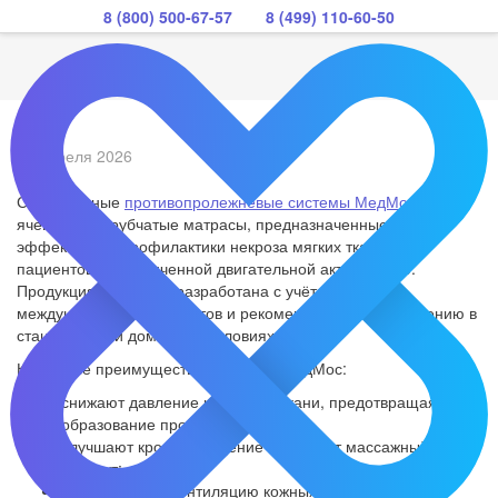
8 (800) 500-67-57
8 (499) 110-60-50
27 апреля 2026
Современные
противопролежневые системы МедМос
– это
ячеистые и трубчатые матрасы, предназначенные для
эффективной профилактики некроза мягких тканей у
пациентов с ограниченной двигательной активностью.
Продукция компании разработана с учётом строгих
международных стандартов и рекомендована к применению в
стационарах и домашних условиях.
Ключевые преимущества матрасов МедМос:
снижают давление на мягкие ткани, предотвращая
образование пролежней;
улучшают кровообращение и создают массажный
эффект;
обеспечивают вентиляцию кожных покровов,