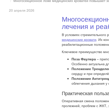
Многосекционное ложе медицинских кроватей повышает э
20 апреля 2026
Многосекцион
лечения и ре
В условиях стремительного 
медицинские кровати
. Их ко
реабилитационные положения
Ключевое преимущество мног
Поза Фаулера
– припо
Особенно актуальна дл
Положение Тренделе
сердцу и при определё
Положение Антитрен
облегчения дыхания у 
Практическая польз
Оперативная смена положен
пролежней, проблем с ЖКТ, з