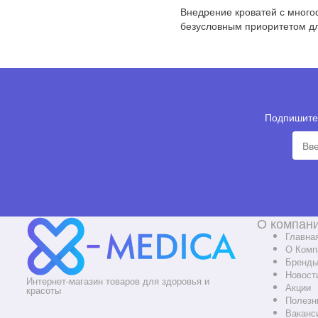
Внедрение кроватей с много
безусловным приоритетом дл
Подпишитес
О компан
Главна
О Комп
Бренд
Новост
Интернет-магазин товаров для здоровья и
Акции
красоты
Полезн
Ваканс