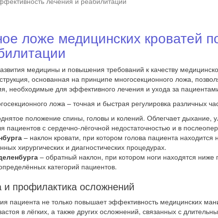
ффективность лечения и реабилитации
ное ложе медицинских кроватей 
абилитации
развития медицины и повышения требований к качеству медицинс
нструкция, основанная на принципе многосекционного ложа, позво
, необходимые для эффективного лечения и ухода за пациентам
осекционного ложа – точная и быстрая регулировка различных час
днятое положение спины, головы и колений. Облегчает дыхание, 
я пациентов с сердечно-лёгочной недостаточностью и в послеопе
нбурга
– наклон кровати, при котором голова пациента находится 
нных хирургических и диагностических процедурах.
деленбурга
– обратный наклон, при котором ноги находятся ниже 
определённых категорий пациентов.
а и профилактика осложнений
ия пациента не только повышает эффективность медицинских ман
астоя в лёгких, а также других осложнений, связанных с длительн