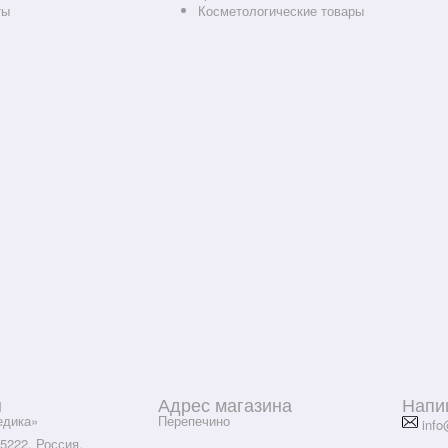
ты
Косметологические товары
ы
Адрес магазина
Напи
дика»
Перепечино
info
5222, Россия,