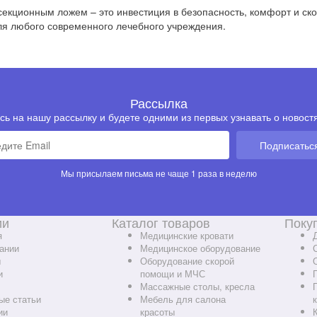
секционным ложем – это инвестиция в безопасность, комфорт и ск
я любого современного лечебного учреждения.
Рассылка
ь на нашу рассылку и будете одними из первых узнавать о новостя
Подписатьс
Мы присылаем письма не чаще 1 раза в неделю
ии
Каталог товаров
Поку
я
Медицинские кровати
ании
Медицинское оборудование
ы
Оборудование скорой
и
помощи и МЧС
Массажные столы, кресла
ые статьи
Мебель для салона
ии
красоты