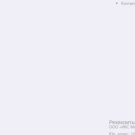
Контак
Реквизит
ООО «ИКС Ме
Юр. адрес: 12