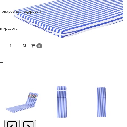
товаров для здоровья
и красоты
1
0