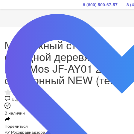
8 (800) 500-67-57
8 (
Массажный стол
складной деревянный
Med-Mos JF-AY01 2-х
секционный NEW (темн)
Читать отзывы
В наличии
Поделиться
РУ Росздравнадзора