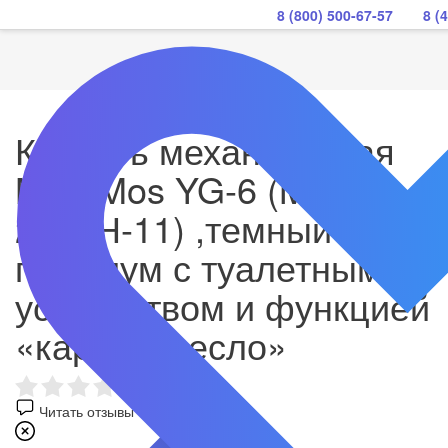
8 (800) 500-67-57
8 (
Кровать механическая
Med-Mos YG-6 (MM-
2124Н-11) ,темный
премиум с туалетным
устройством и функцией
«кардиокресло»
Читать отзывы