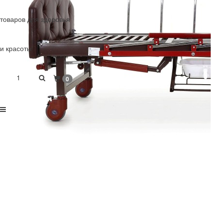
товаров для здоровья
и красоты
1
0