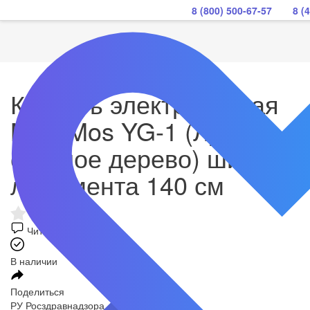
8 (800) 500-67-57
8 (
Кровать электрическая
Med-Mos YG-1 (ЛДСП
светлое дерево) ширина
ложемента 140 см
Читать отзывы
В наличии
Поделиться
РУ Росздравнадзора