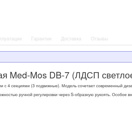
плуатации
Гарантии
Доставка
Отзывы
ая Med-Mos DB-7 (ЛДСП светло
и с 4 секциями (3 подвижные). Модель сочетает современный диза
ожностью ручной регулировки через S-образную рукоять. Особое 