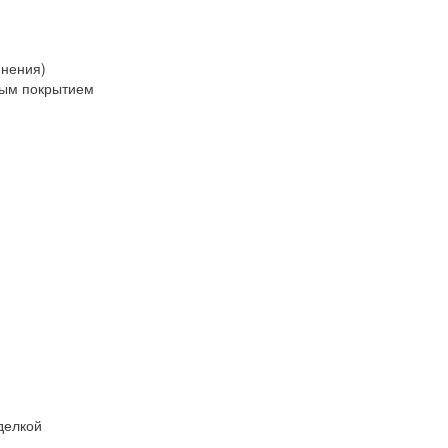
инения)
ным покрытием
делкой