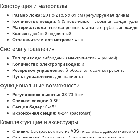
Конструкция и материалы
Размер ложа:
201.5-218.5 x 89 см (регулируемая длина)
Количество секций:
5 (3 подвижные + съемная секция удл
Материал ложа:
высокопрочные стальные трубы с эпоксид
Каркас:
двойной подвижный
Ограничители для матраса:
4 шт.
Система управления
Тип привода:
гибридный (электрический + ручной)
Количество электроприводов:
3
Резервное управление:
S-образная съемная рукоять
Пульт управления:
для пациента
Функциональные возможности
Регулировка высоты:
33-73.5 см
Спинная секция:
0-85°
Секция бедер:
0-45°
Икроножная секция:
0-24° (растомат)
Комплектующие и аксессуары
Спинки:
быстросъемные из ABS-пластика с декоративной от
Ограждения:
2 складных с 5 вертикальными стойками