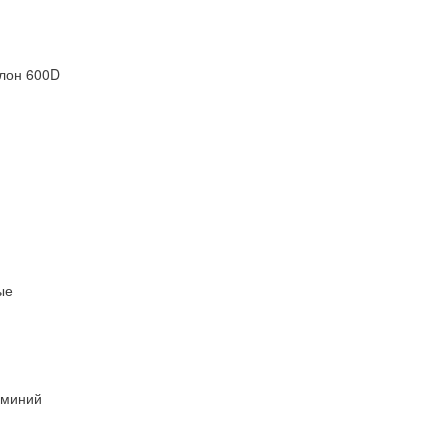
лон 600D
ые
миний