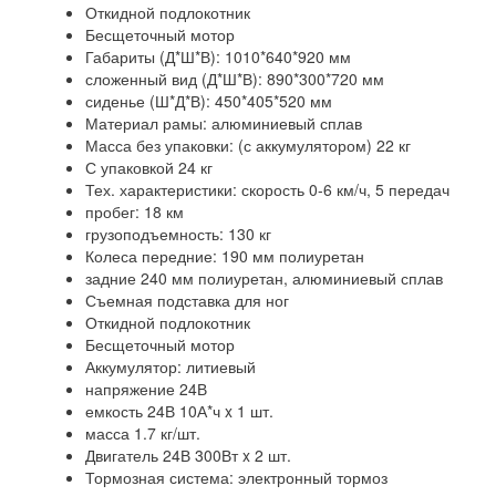
Откидной подлокотник
Бесщеточный мотор
Габариты (Д*Ш*В): 1010*640*920 мм
сложенный вид (Д*Ш*В): 890*300*720 мм
сиденье (Ш*Д*В): 450*405*520 мм
Материал рамы: алюминиевый сплав
Масса без упаковки: (с аккумулятором) 22 кг
С упаковкой 24 кг
Тех. характеристики: скорость 0-6 км/ч, 5 передач
пробег: 18 км
грузоподъемность: 130 кг
Колеса передние: 190 мм полиуретан
задние 240 мм полиуретан, алюминиевый сплав
Съемная подставка для ног
Откидной подлокотник
Бесщеточный мотор
Аккумулятор: литиевый
напряжение 24В
емкость 24В 10А*ч x 1 шт.
масса 1.7 кг/шт.
Двигатель 24В 300Вт x 2 шт.
Тормозная система: электронный тормоз