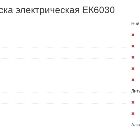
ска электрическая ЕК6030
Ней
Лит
Алю