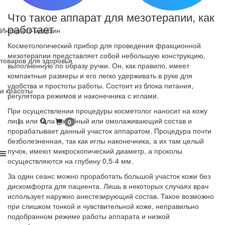
Что такое аппарат для мезотерапии, как
работает
Интернет-магазин
Косметологический прибор для проведения фракционной
мезотерапии представляет собой небольшую конструкцию,
товаров для здоровья
выполненную по образу ручки. Он, как правило, имеет
компактные размеры и его легко удерживать в руке для
удобства и простоты работы. Состоит из блока питания,
и красоты
регулятора режимов и наконечника с иглами.
При осуществлении процедуры косметолог наносит на кожу
лица или тела лечебный или омолаживающий состав и
1
0
прорабатывает данный участок аппаратом. Процедура почти
безболезненная, так как иглы наконечника, а их там целый
пучок, имеют микроскопический диаметр, а проколы
осуществляются на глубину 0,5-4 мм.
За один сеанс можно проработать большой участок кожи без
дискомфорта для пациента. Лишь в некоторых случаях врач
использует наружно анестезирующий состав. Такое возможно
при слишком тонкой и чувствительной коже, неправильно
подобранном режиме работы аппарата и низкой