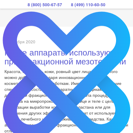
8 (800) 500-67-57
8 (499) 110-60-50
17 ноября 2020
Какие аппараты используются
при фракционной мезотерапии
Красота, молодость кожи, ровный цвет лица – всего этого
можно добиться благодаря инновационным
косметологическим разработкам. Имеется ввиду сочетание
специальных составов с аппаратными методиками, как это
делают при фракционной мезотерапии. Эта процедура
основана на микропроколах кожи на лице и теле с целью
активизации выработки коллагена и эластана или для
достижения других эффектов. Все зависит от используемого
состава лечебного или омолаживающего средства. Какие же
аппараты используют при фракционной мезотерапии, чем они
отличаются?