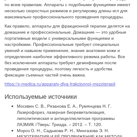
по всем правилам. Аппараты с подобными функциями имеют
несколько скоростных режимов и регулировку длины игл для
максимально профессионального проведения процедуры.
Как правило, аппараты для фракционной терапии делятся на
домашние и профессиональные. Домашние — это удобные
портативные модели с универсальными функциями и
настройками. Профессиональные требуют специальных
умений и навыком применения, знание анатомии кожи и
определения наиболее эффективного режима работы. Все
без исключения аппараты требуют дезинфекции после
проведения процедуры, поэтому легкость и удобства
фиксации съемных частей очень важна.
https://x-medica.ru/apparaty-dlya-frakcionnoj-mezoterapii
Используемые источники
Москвин С. В., Рязанова Е. А., Румянцева Н. Г.
Лазерофорез, лазерная биоревитализация,
липолитическая и антицеллюлитная программы
ЛАЗМИК //Тверь: Триада. – 2012. – Т. 120.
Мороз О. Н., Садыкова Р. Н., Мингазова Э. Н.
МЕЗОТЕРАПИЯ И ЕЁ ПРОДВИЖЕНИЕ КАК МЕТОДА