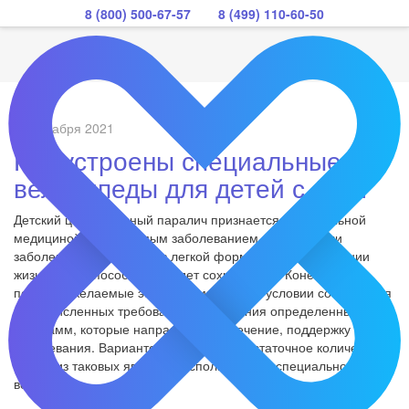
8 (800) 500-67-57
8 (499) 110-60-50
06 декабря 2021
Как устроены специальные
велосипеды для детей с ДЦП
Детский церебральный паралич признается официальной
медициной неизлечимым заболеванием. Однако если
заболевание находится в легкой форме, то на протяжении
жизни трудоспособность будет сохраняться. Конечно,
получить желаемые эффекты можно при условии соблюдения
многочисленных требований применения определенных
программ, которые направлены на лечение, поддержку
заболевания. Вариантов существует достаточное количество,
одним из таковых является использование специального
велосипеда.