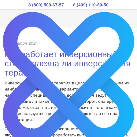
8 (800) 500-67-57
8 (499) 110-60-50
07 декабря 2021
Как работает инверсионный
стол, полезна ли инверсионная
терапия
Инверсионная скамья и терапия в целом считается одним из
наиболее противоречивых вариантов занятий силовыми
нагрузками. Специалисты уже долгое время ведут споры о
том, полезна ли такая терапия или наоборот, она вредна.
Конечно же, ответ на этот вопрос зависит от того, в каких
целях используется тренажер, соблюдаются ли все правила
эксплуатации.
Обычно применение инверсионного стола рекомендуется
людям, которые хотят проработать вытяжение позвоночника.