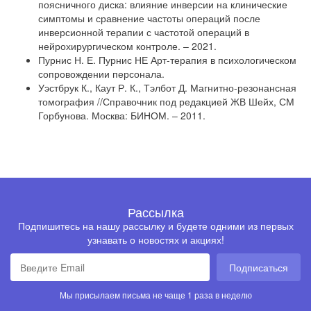
поясничного диска: влияние инверсии на клинические
симптомы и сравнение частоты операций после
инверсионной терапии с частотой операций в
нейрохирургическом контроле. – 2021.
Пурнис Н. Е. Пурнис НЕ Арт-терапия в психологическом
сопровождении персонала.
Уэстбрук К., Каут Р. К., Тэлбот Д. Магнитно-резонансная
томография //Справочник под редакцией ЖВ Шейх, СМ
Горбунова. Москва: БИНОМ. – 2011.
Рассылка
Подпишитесь на нашу рассылку и будете одними из первых
узнавать о новостях и акциях!
Подписаться
Мы присылаем письма не чаще 1 раза в неделю