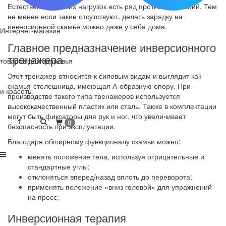
Естественно, у таких нагрузок есть ряд противопоказаний. Тем
не менее если такие отсутствуют, делать зарядку на
инверсионной скамье можно даже у себя дома.
Интернет-магазин
Главное предназначение инверсионного
тренажера
товаров для здоровья
Этот тренажер относится к силовым видам и выглядит как
скамья-столешница, имеющая А-образную опору. При
и красоты
производстве такого типа тренажеров используется
высококачественный пластик или сталь. Также в комплектации
могут быть фиксаторы для рук и ног, что увеличивает
1
0
безопасность при эксплуатации.
Благодаря обширному функционалу скамьи можно:
менять положение тела, используя отрицательные и
стандартные углы;
отклоняться вперед/назад вплоть до переворота;
применять положение «вниз головой» для упражнений
на пресс;
Инверсионная терапия