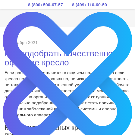
8 (800) 500-67-57
8 (499) 110-60-50
07 декабря 2021
Как подобрать качественное
офисное кресло
Если работа осуществляется в сидячем положении, то если
кресло подобрано неправильно, не исключается вероятность,
не только появлению повышенной усталости в конце рабочего
дня, но и ряду иным неприятностям, которые могут негативно
отразиться на организме. В определенных ситуациях
неправильно подобранное кресло может стать причиной
появления заболеваний кровеносной системы и опорно-
двигательного аппарата.
Какие виды офисных кресел сегодня
предлагаются