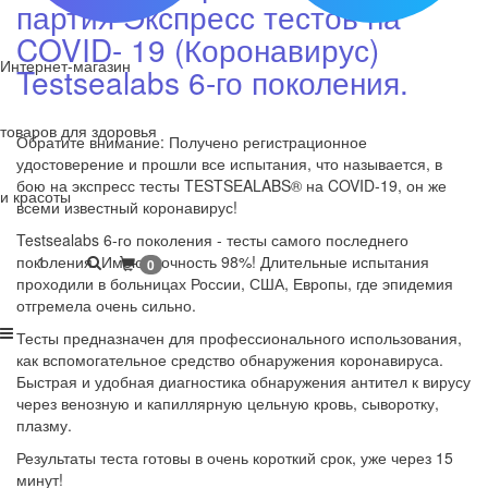
партия Экспресс тестов на
COVID- 19 (Коронавирус)
Интернет-магазин
Testsealabs 6-го поколения.
товаров для здоровья
Обратите внимание: Получено регистрационное
удостоверение и прошли все испытания, что называется, в
бою на экспресс тесты TESTSEALABS® на COVID-19, он же
и красоты
всеми известный коронавирус!
Testsealabs 6-го поколения - тесты самого последнего
1
поколения. Имеют точность 98%! Длительные испытания
0
проходили в больницах России, США, Европы, где эпидемия
отгремела очень сильно.
Тесты предназначен для профессионального использования,
как вспомогательное средство обнаружения коронавируса.
Быстрая и удобная диагностика обнаружения антител к вирусу
через венозную и капиллярную цельную кровь, сыворотку,
плазму.
Результаты теста готовы в очень короткий срок, уже через 15
минут!