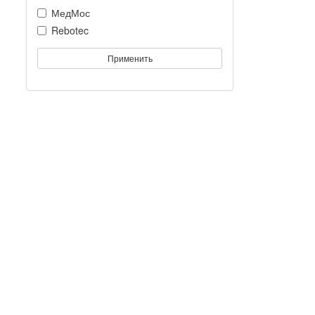
МедМос
Rebotec
Применить