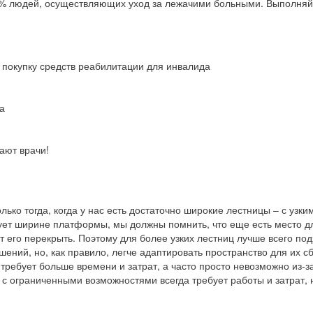
0% людей, осуществляющих уход за лежачими больными. Выполняйт
 покупку средств реабилитации для инвалида
да
ают врачи!
о тогда, когда у нас есть достаточно широкие лестницы – с узки
вует ширине платформы, мы должны помнить, что еще есть место д
 его перекрыть. Поэтому для более узких лестниц лучше всего по
ений, но, как правило, легче адаптировать пространство для их с
ребует больше времени и затрат, а часто просто невозможно из-за
 с ограниченными возможностями всегда требует работы и затрат, 