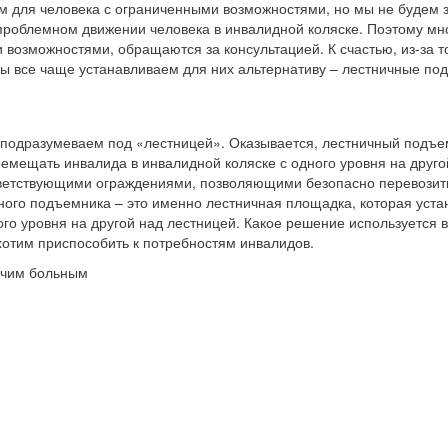
 для человека с ограниченными возможностями, но мы не будем з
проблемном движении человека в инвалидной коляске. Поэтому мно
возможностями, обращаются за консультацией. К счастью, из-за то
мы все чаще устанавливаем для них альтернативу – лестничные по
ле подразумеваем под «лестницей». Оказывается, лестничный подъ
емещать инвалида в инвалидной коляске с одного уровня на друго
ветствующими ограждениями, позволяющими безопасно перевозить 
ного подъемника – это именно лестничная площадка, которая уста
го уровня на другой над лестницей. Какое решение используется в
хотим приспособить к потребностям инвалидов.
жачим больным