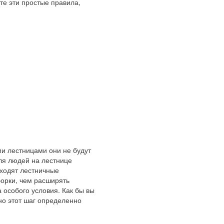
е эти простые правила,
ми лестницами они не будут
ля людей на лестнице
дходят лестничные
борки, чем расширять
 особого условия. Как бы вы
но этот шаг определенно