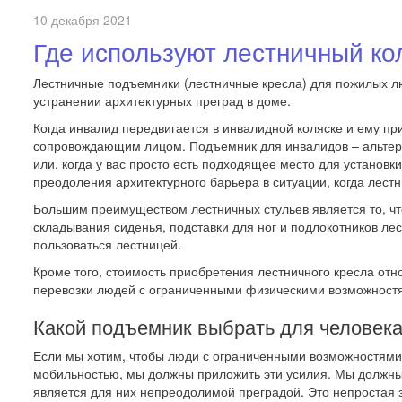
10 декабря 2021
Где используют лестничный к
Лестничные подъемники (лестничные кресла) для пожилых 
устранении архитектурных преград в доме.
Когда инвалид передвигается в инвалидной коляске и ему п
сопровождающим лицом. Подъемник для инвалидов – альтерна
или, когда у вас просто есть подходящее место для установ
преодоления архитектурного барьера в ситуации, когда лестн
Большим преимуществом лестничных стульев является то, что 
складывания сиденья, подставки для ног и подлокотников ле
пользоваться лестницей.
Кроме того, стоимость приобретения лестничного кресла отн
перевозки людей с ограниченными физическими возможност
Какой подъемник выбрать для человек
Если мы хотим, чтобы люди с ограниченными возможностями уч
мобильностью, мы должны приложить эти усилия. Мы должны д
является для них непреодолимой преградой. Это непростая з