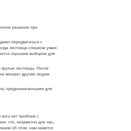
личное решение при
одимо передвигаться с
огда лестница слишком узкая
вляется хорошим выбором для
а крутые лестницы. После
н не мешает другим людям
ипа, предназначенными для
 кого нет проблем с
и, что, незаметно для нас,
умаем об этом, нам кажется