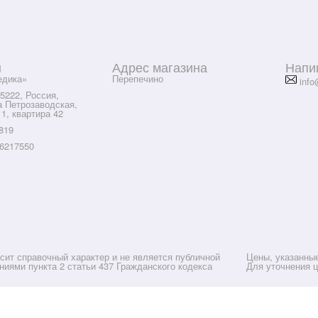
ы
Адрес магазина
Напи
дика»
Перепечино
info
5222, Россия,
а Петрозаводская,
 1, квартира 42
819
6217550
сит справочный характер и не является публичной
Цены, указанны
иями пункта 2 статьи 437 Гражданского кодекса
Для уточнения 