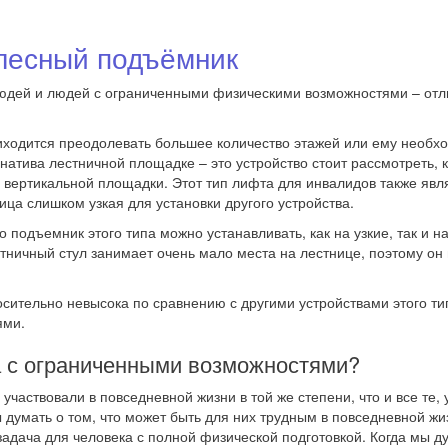
олесный подъёмник
людей и людей с ограниченными физическими возможностями – от
риходится преодолевать большее количество этажей или ему необх
тива лестничной площадке – это устройство стоит рассмотреть, к
ки вертикальной площадки. Этот тип лифта для инвалидов также я
ица слишком узкая для установки другого устройства.
подъемник этого типа можно устанавливать, как на узкие, так и н
стничный стул занимает очень мало места на лестнице, поэтому о
осительно невысока по сравнению с другими устройствами этого т
ями.
а с ограниченными возможностями?
аствовали в повседневной жизни в той же степени, что и все те, у
умать о том, что может быть для них трудным в повседневной жизн
адача для человека с полной физической подготовкой. Когда мы д