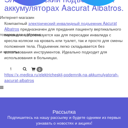
аккумуляторах Aacurat Albatros.
Интернет-магазин
Компактный
электрический инвалидный подъемник Aacurat
Albatros
предназначен для придания пациенту вертикального
товаров для здоровья
положения. Используется как для пересадки инвалида с
кресла-коляски на кровать или туалет, так и просто для смены
положения тела. Подъемник легко складывается без
и красоты
использования инструментов. Идеально подходит для
использования в больницах.
1
0
https://x-medica.ru/elektricheskij-podemnik-na-akkumulyatorah-
aacurat-albatros
Рассылка
Подпишитесь на нашу рассылку и будете одними из первых
узнавать о новостях и акциях!