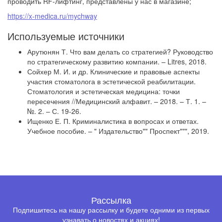
проводить RF-лифтинг, представлены у нас в магазине;
https://x-medica.ru/mychway
Используемые источники
Арутюнян Т. Что вам делать со стратегией? Руководство
по стратегическому развитию компании. – Litres, 2018.
Сойхер М. И. и др. Клинические и правовые аспекты
участия стоматолога в эстетической реабилитации.
Стоматология и эстетическая медицина: точки
пересечения //Медицинский алфавит. – 2018. – Т. 1. –
№. 2. – С. 19-26.
Ищенко Е. П. Криминалистика в вопросах и ответах.
Учебное пособие. – " Издательство"" Проспект""", 2019.
Рассылка
Подпишитесь на нашу рассылку и будете одними из первых
узнавать о новостях и акциях!