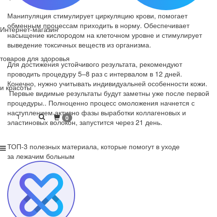
Манипуляция стимулирует циркуляцию крови, помогает
обменным процессам приходить в норму. Обеспечивает
Интернет-магазин
насыщение кислородом на клеточном уровне и стимулирует
выведение токсичных веществ из организма.
товаров для здоровья
Для достижения устойчивого результата, рекомендуют
проводить процедуру 5–8 раз с интервалом в 12 дней.
Конечно, нужно учитывать индивидуальней особенности кожи.
и красоты
Первые видимые результаты будут заметны уже после первой
процедуры.. Полноценно процесс омоложения начнется с
наступлением активно фазы выработки коллагеновых и
1
0
эластиновых волокон, запустится через 21 день.
ТОП-3 полезных материала, которые
помогут в уходе
за лежачим больным