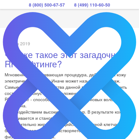
8 (800) 500-67-57
8 (499) 110-60-50
11 мая 2019
Что же такое этот загадочный
RF-лифтинге?
Мгновенно омолаживающая процедура, действует на кожу
электрическим полем. Иначе может называться термаж.
Самые явные преимущества данной процедуры: улучшить
состояние и тонус кожи, омоложение.
RF-лифтинг - способствует образованию новых волокон
коллагена.
Под воздействием высоких температур. В результате кожа
подтягивается и становится гладкой.
Дополнительно жир, находящийся в подкожной клетчатке,
благодаря воздействию, растворяется и выводится
физиологическим путем.