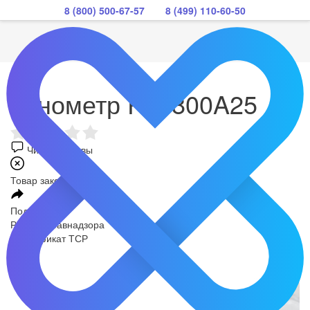
8 (800) 500-67-57
8 (499) 110-60-50
Тонометр PG-800A25
Читать отзывы
Товар закончился
Поделиться
РУ Росздравнадзора
Сертификат ТСР