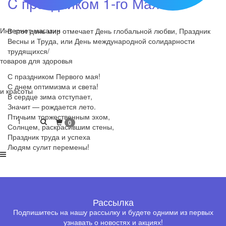
C праздником 1-го Мая!
Интернет-магазин
В этот день мир отмечает День глобальной любви, Праздник
Весны и Труда, или День международной солидарности
трудящихся/
товаров для здоровья
С праздником Первого мая!
С днем оптимизма и света!
и красоты
В сердце зима отступает,
Значит — рождается лето.
Птичьим торжественным эхом,
1
0
Солнцем, раскрасившим стены,
Праздник труда и успеха
Людям сулит перемены!
Рассылка
Подпишитесь на нашу рассылку и будете одними из первых
узнавать о новостях и акциях!