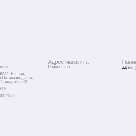
ы
Адрес магазина
Напи
дика»
Перепечино
info
5222, Россия,
а Петрозаводская,
 1, квартира 42
819
6217550