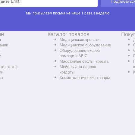
Подписатьс
Мы присылаем письма не чаще 1 раза в неделю
ии
Каталог товаров
Поку
я
Медицинские кровати
ании
Медицинское оборудование
ы
Оборудование скорой
и
помощи и МЧС
Массажные столы, кресла
ые статьи
Мебель для салона
ии
красоты
ты
Косметологические товары